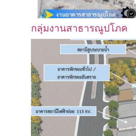
กลุ่มงานสาธารณูปโภค