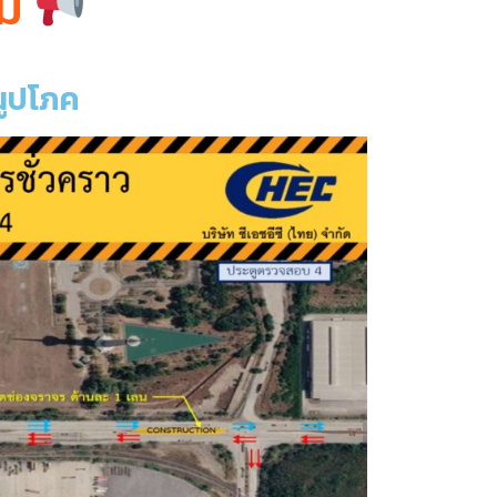
ิม
ณูปโภค