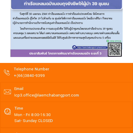
Telephone Number
+(66)3840-9399
Email
Icp3.office@laemchabangport.com
Time
Mon - Fri 8:00-16:30
Sat- Sunday CLOSED