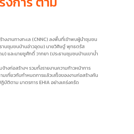
โครงการ ตาม
่อสร้างงานทางทะเล (CNNC) ลงพื้นที่เข้าพบผู้นําชุมชน
นชุมชนบ้านอ่าวอุดม) นายวิศิษฐ์ พุทธตรัส
) และนายชูศักดิ์ วาทยา (ประธานชุมชนบ้านเขานํ้า
ับจ้างก่อสร้างฯ รวมทั้งรายงานความก้าวหน้าการ
ามเกี่ยวกับกําหนดการแล้วเสร็จของงานก่อสร้างคัน
ฯ ปฏิบัติตาม มาตรการ EHIA อย่างเคร่งครัด