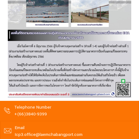
Telephone Number
+(66)3840-9399
Email
Icp3.office@laemchabangport.com