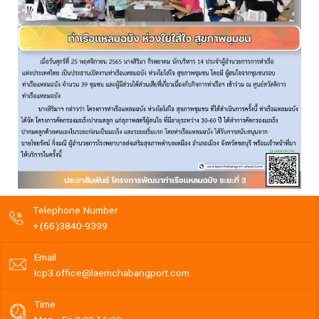
Telephone Number
+(66)3840-9399
Email
Icp3.office@laemchabangport.com
Time