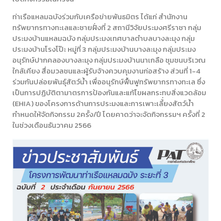
ท่าเรือแหลมฉบังร่วมกับเครือข่ายพันธมิตร ได้แก่ สำนักงาน
ทรัพยากรทางทะเลและชายฝั่งที่ 2 สถานีวิจัยประมงศรีราชา กลุ่ม
ประมงบ้านแหลมฉบัง กลุ่มประมงเทศบาลตำบลบางละมุง กลุ่ม
ประมงบ้านโรงโป๊ะ หมู่ที่ 3 กลุ่มประมงบ้านบางละมุง กลุ่มประมง
อนุรักษ์ปากคลองบางละมุง กลุ่มประมงบ้านนาเกลือ ชุมชนบริเวณ
ใกล้เคียง สื่อมวลชนและผู้รับจ้างควบคุมงานก่อสร้าง ส่วนที่ 1-4
ร่วมกันปล่อยพันธุ์สัตว์น้ำ เพื่ออนุรักษ์ฟื้นฟูทรัพยากรทางทะเล ซึ่ง
เป็นการปฏิบัติตามาตรการป้องกันและแก้ไขผลกระทบสิ่งแวดล้อม
(EHIA) ของโครงการด้านการประมงและการเพาะเลี้่ยงสัตว์น้ำ
กำหนดให้จัดกิจกรรม 2ครั้ง/ปี โดยคาดว่าจะจัดกิจกรรมฯ ครั้งที่ 2
ในช่วงเดือนธันวาคม 2566